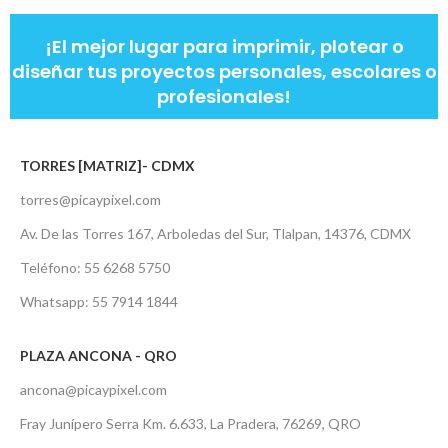
¡El mejor lugar para imprimir, plotear o
diseñar tus proyectos personales, escolares o
profesionales!
TORRES [MATRIZ]- CDMX
torres@picaypixel.com
Av. De las Torres 167, Arboledas del Sur, Tlalpan, 14376, CDMX
Teléfono: 55 6268 5750
Whatsapp: 55 7914 1844
PLAZA ANCONA - QRO
ancona@picaypixel.com
Fray Junípero Serra Km. 6.633, La Pradera, 76269, QRO