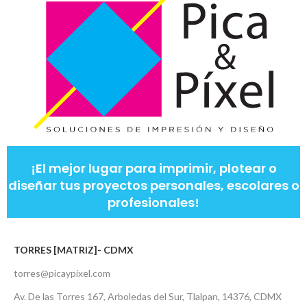
¡El mejor lugar para imprimir, plotear o
diseñar tus proyectos personales, escolares o
profesionales!
TORRES [MATRIZ]- CDMX
torres@picaypixel.com
Av. De las Torres 167, Arboledas del Sur, Tlalpan, 14376, CDMX